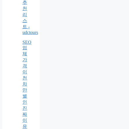
추
천
리
스
트 -
udctours
SEO
업
체
가
격
이
천
차
만
별
인
진
짜
이
유