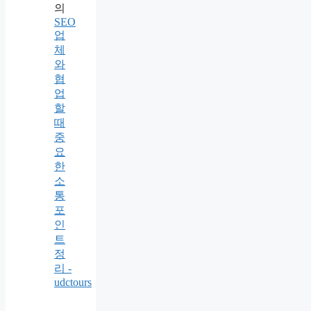
의
SEO
업
체
와
협
업
할
때
중
요
한
소
통
포
인
트
정
리 -
udctours