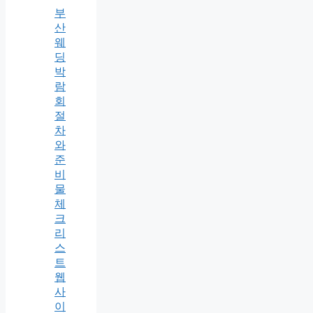
부
산
웨
딩
박
람
회
절
차
와
준
비
물
체
크
리
스
트
웹
사
이