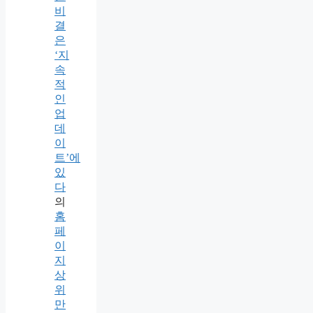
비
결
은
‘지
속
적
인
업
데
이
트’에
있
다
의
홈
페
이
지
상
위
만