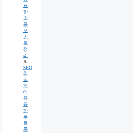
요
한
소
통
포
인
트
정
리
의
SEO
최
적
화
에
유
용
한
무
료
툴