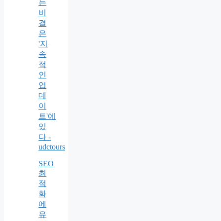
는
비
결
은
'지
속
적
인
업
데
이
트'에
있
다 -
udctours
SEO
최
적
화
에
유