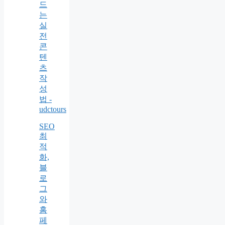
드
는
실
전
콘
텐
츠
작
성
법 -
udctours
SEO
최
적
화,
블
로
그
와
홈
페