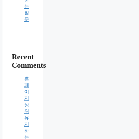
는
질
문
Recent
Comments
홈
페
이
지
상
위
유
지
하
는