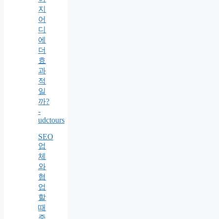
지
어
디
에
더
효
과
적
일
까?
-
udctours
SEO
업
체
와
협
업
할
때
중