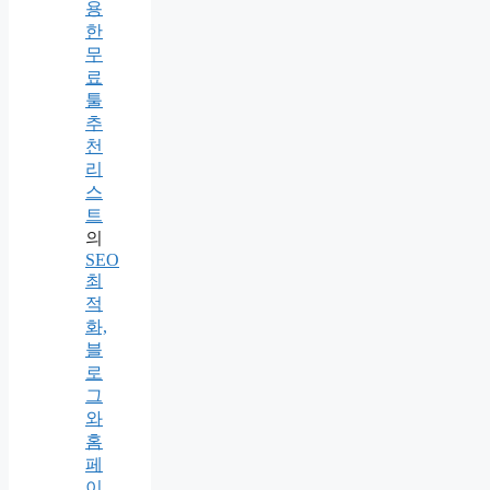
용
한
무
료
툴
추
천
리
스
트
의
SEO
최
적
화,
블
로
그
와
홈
페
이