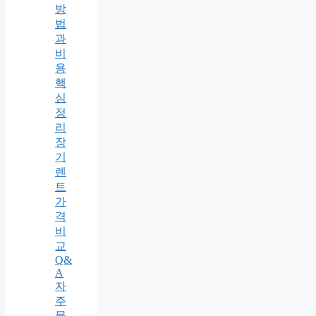
방
법
과
비
용
핵
심
정
리
장
기
렌
트
가
격
비
교
Q&
A
자
주
묻