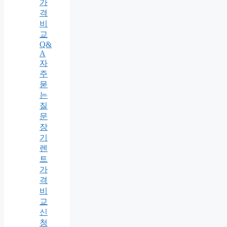
가
격
비
교
Q&
A
자
주
묻
는
질
문
장
기
렌
트
가
격
비
교
신
청