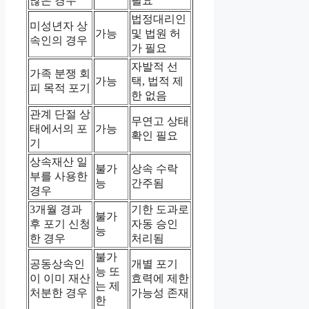
많은 경우
필요
법정대리인
미성년자 상
가능
및 법원 허
속인의 경우
가 필요
자발적 선
가족 분쟁 회
가능
택, 법적 제
피 목적 포기
한 없음
관계 단절 상
무연고 상태
태에서의 포
가능
확인 필요
기
상속재산 일
불가
상속 수락
부를 사용한
능
간주됨
경우
3개월 경과
기한 도과로
불가
후 포기 신청
자동 승인
능
한 경우
처리됨
불가
공동상속인
개별 포기
능 또
이 이미 재산
효력에 제한
는 제
처분한 경우
가능성 존재
한