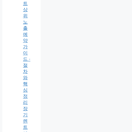
트
상
위
노
출
예
약
가
이
드 ·
절
차
와
핵
심
정
리
장
기
렌
트