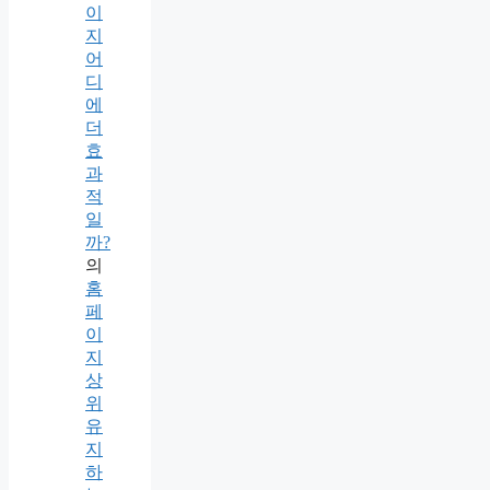
이
지
어
디
에
더
효
과
적
일
까?
의
홈
페
이
지
상
위
유
지
하