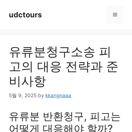
Skip
to
udctours
Menu
content
유류분청구소송 피
고의 대응 전략과 준
비사항
5월 9, 2025
by
kkangnaaa
유류분 반환청구, 피고는
어떻게 대응해야 할까?