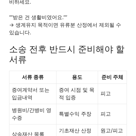
비하세요.
“”받은 건 생활비였어요.””
→ 생계유지 목적이면 유류분 산정에서 제외될 수
있습니다.
소송 전후 반드시 준비해야 할
서류
서류 종류
용도
준비 주체
증여계약서 또는
증여 시점 및 목
피고
입금내역
적 입증
병원비/간병비 영
특별수익 주장
피고
수증
기초재산 산정
원고/피고
상속재산 목록