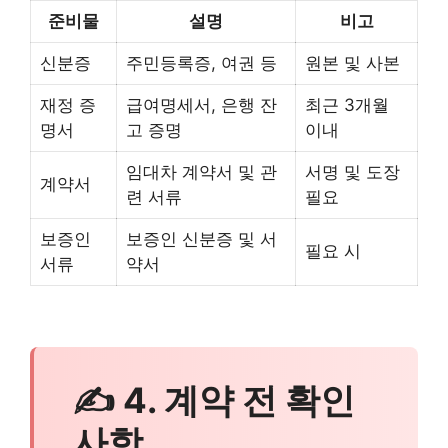
준비물
설명
비고
신분증
주민등록증, 여권 등
원본 및 사본
재정 증
급여명세서, 은행 잔
최근 3개월
명서
고 증명
이내
임대차 계약서 및 관
서명 및 도장
계약서
련 서류
필요
보증인
보증인 신분증 및 서
필요 시
서류
약서
✍ 4. 계약 전 확인
사항