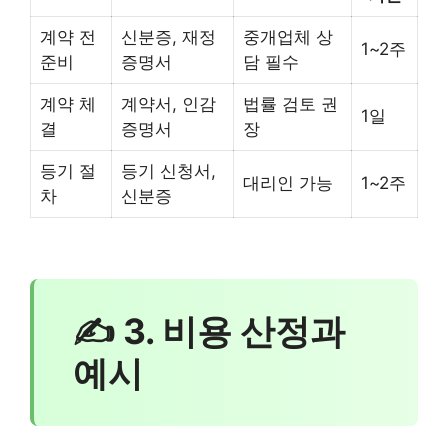
계약 전
신분증, 재정
중개업체 상
1~2주
준비
증명서
담 필수
계약 체
계약서, 인감
법률 검토 권
1일
결
증명서
장
등기 절
등기 신청서,
대리인 가능
1~2주
차
신분증
✍ 3. 비용 산정과
예시