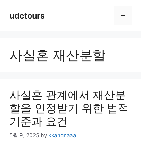
Skip
to
udctours
Menu
content
사실혼 재산분할
사실혼 관계에서 재산분
할을 인정받기 위한 법적
기준과 요건
5월 9, 2025
by
kkangnaaa