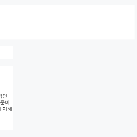
적인
 준비
히 이해