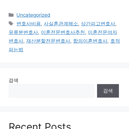
Categories
Uncategorized
Tags
변호사비용
,
사실혼관계해소
,
상간피고변호사
,
유류분변호사
,
이혼전문변호사추천
,
이혼전문여자
변호사
,
재산분할전문변호사
,
합의이혼변호사
,
호적
파는법
검색
검색
Recent Posts